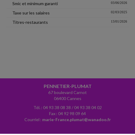
Smic et minimum garanti
03/06/2026
Taxe sur les salaires
02/03/2025
Titres-restaurants
13/01/2026
PENNETIER-PLUMAT
67 boulevard Carnot
06400 Cannes
Tél. : 04 93 38 08 38 / 04 93 38 04 02
Fax : 04 92 98 09 64
Courriel :
marie-France.plumat@wanadoo.fr