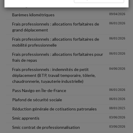
Avantage en nature véhicule
06/01/2026
Barèmes kilométriques
09/04/2026
Frais professionnels : allocations forfaitaires de
06/01/2026
grand déplacement
Frais professionnels : allocations forfaitaires de
06/01/2026
mobilité professionnelle
Frais professionnels : allocations forfaitaires pour
06/01/2026
frais de repas
Frais professionnels : indemnités de petit
04/06/2026
déplacement (BTP, travail temporaire, tôlerie,
chaudronnerie, tuyauterie industrielle)
Pass Navigo en Île-de-France
06/01/2026
Plafond de sécurité sociale
06/01/2026
Réduction générale de cotisations patronales
08/01/2025
Smic apprentis
03/06/2026
Smic contrat de professionnalisation
03/06/2026