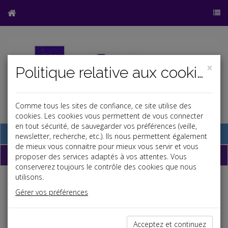
×
Politique relative aux cookies
Comme tous les sites de confiance, ce site utilise des
cookies. Les cookies vous permettent de vous connecter
en tout sécurité, de sauvegarder vos préférences (veille,
Base documentaire
newsletter, recherche, etc.). Ils nous permettent également
de mieux vous connaitre pour mieux vous servir et vous
La paye
proposer des services adaptés à vos attentes. Vous
conserverez toujours le contrôle des cookies que nous
utilisons.
Salaires et cotisations
Gérer vos préférences
Avantage en nature nouvelles technologies
03/09/2025
Avantage en nature repas et logement
06/01/2026
Acceptez et continuez