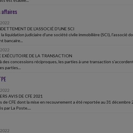
ts est établie...
 affaires
/2022
DETTEMENT DE L'ASSOCIÉ D'UNE SCI
 la liquidation judiciaire d'une société civile immobilière (SCI), l'associé 
t bancaire...
/2022
 EXÉCUTOIRE DE LA TRANSACTION
à des concessions réciproques, les parties à une transaction s'accordent p
es parties...
TPE
/2022
ERS AVIS DE CFE 2021
is de CFE dont la mise en recouvrement a été reportée au 31 décembre 2
s par La Poste....
/2022