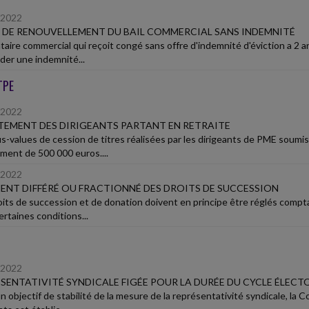
/2022
 DE RENOUVELLEMENT DU BAIL COMMERCIAL SANS INDEMNITÉ
taire commercial qui reçoit congé sans offre d'indemnité d'éviction a 2 a
er une indemnité...
TPE
/2022
EMENT DES DIRIGEANTS PARTANT EN RETRAITE
us-values de cession de titres réalisées par les dirigeants de PME soumise
ment de 500 000 euros....
/2022
ENT DIFFÉRÉ OU FRACTIONNÉ DES DROITS DE SUCCESSION
oits de succession et de donation doivent en principe être réglés compt
rtaines conditions...
/2022
SENTATIVITÉ SYNDICALE FIGÉE POUR LA DURÉE DU CYCLE ÉLECT
n objectif de stabilité de la mesure de la représentativité syndicale, la 