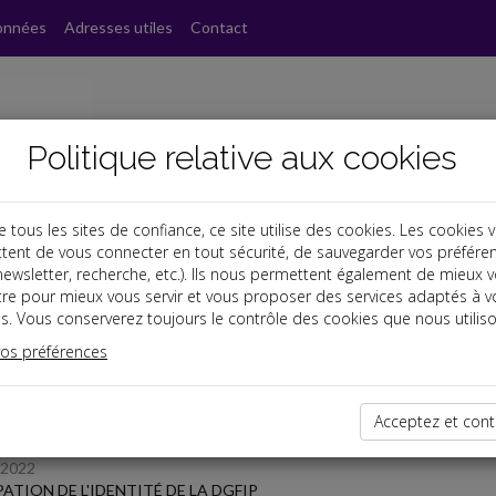
onnées
Adresses utiles
Contact
Politique relative aux cookies
ous les sites de confiance, ce site utilise des cookies. Les cookies 
tent de vous connecter en tout sécurité, de sauvegarder vos préfére
, newsletter, recherche, etc.). Ils nous permettent également de mieux 
s
tre pour mieux vous servir et vous proposer des services adaptés à v
s. Vous conserverez toujours le contrôle des cookies que nous utiliso
 des dernières dépêches
vos préférences
Acceptez et cont
TPE
/2022
ATION DE L'IDENTITÉ DE LA DGFIP