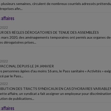
 plusieurs semaines, circulent de nombreux courriels adressés prétendu
reprises afin...
 affaires
/2022
R DES RÉGLES DÉROGATOIRES DE TENUE DES ASSEMBLÉES
 mars 2020, des aménagements temporaires ont permis aux organes des so
s dérogatoires prises...
/2022
VACCINAL DEPUIS LE 24 JANVIER
s personnes âgées d'au moins 16 ans, le Pass sanitaire « Activités » exig
é par le Pass...
/2022
IBUTION DES TRACTS SYNDICAUX EN CAS D'HORAIRES VARIABLE
tte affaire, un syndicat a fait assigner un employeur pour discrimination 
ution de publications...
 affaires