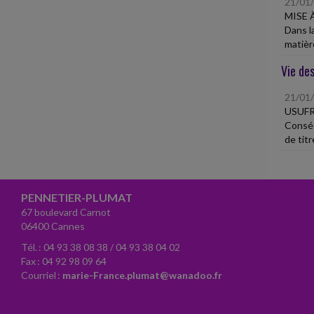
21/01
MISE 
Dans l
matière
Vie des
21/01
USUFR
Conséq
de titr
PENNETIER-PLUMAT
67 boulevard Carnot
06400 Cannes
Tél. : 04 93 38 08 38 / 04 93 38 04 02
Fax : 04 92 98 09 64
Courriel :
marie-France.plumat@wanadoo.fr