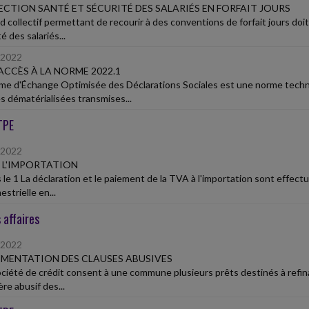
CTION SANTÉ ET SÉCURITÉ DES SALARIÉS EN FORFAIT JOURS
rd collectif permettant de recourir à des conventions de forfait jours doi
é des salariés...
/2022
 ACCÈS À LA NORME 2022.1
me d'Échange Optimisée des Déclarations Sociales est une norme techn
es dématérialisées transmises...
TPE
/2022
 L'IMPORTATION
 le 1 La déclaration et le paiement de la TVA à l'importation sont effec
estrielle en...
 affaires
/2022
MENTATION DES CLAUSES ABUSIVES
ciété de crédit consent à une commune plusieurs prêts destinés à refinan
re abusif des...