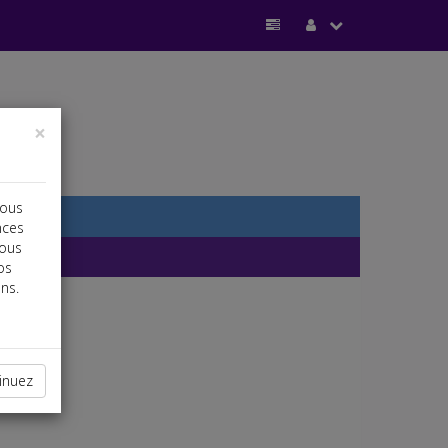
×
vous
nces
vous
os
ns.
inuez