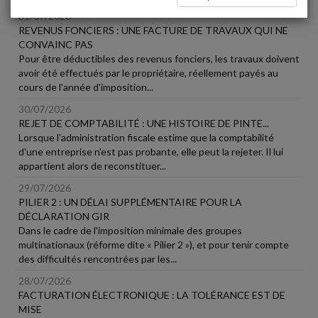
31/07/2026
REVENUS FONCIERS : UNE FACTURE DE TRAVAUX QUI NE
CONVAINC PAS
Pour être déductibles des revenus fonciers, les travaux doivent
avoir été effectués par le propriétaire, réellement payés au
cours de l'année d'imposition...
30/07/2026
REJET DE COMPTABILITÉ : UNE HISTOIRE DE PINTE...
Lorsque l'administration fiscale estime que la comptabilité
d'une entreprise n'est pas probante, elle peut la rejeter. Il lui
appartient alors de reconstituer...
29/07/2026
PILIER 2 : UN DÉLAI SUPPLÉMENTAIRE POUR LA
DÉCLARATION GIR
Dans le cadre de l'imposition minimale des groupes
multinationaux (réforme dite « Pilier 2 »), et pour tenir compte
des difficultés rencontrées par les...
28/07/2026
FACTURATION ÉLECTRONIQUE : LA TOLÉRANCE EST DE
MISE