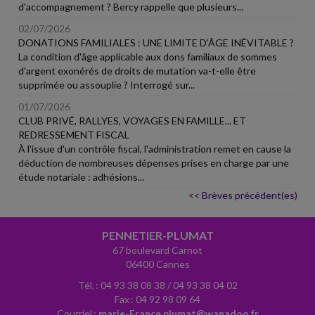
d'accompagnement ? Bercy rappelle que plusieurs...
02/07/2026
DONATIONS FAMILIALES : UNE LIMITE D'ÂGE INÉVITABLE ?
La condition d'âge applicable aux dons familiaux de sommes
d'argent exonérés de droits de mutation va-t-elle être
supprimée ou assouplie ? Interrogé sur...
01/07/2026
CLUB PRIVÉ, RALLYES, VOYAGES EN FAMILLE... ET
REDRESSEMENT FISCAL
À l'issue d'un contrôle fiscal, l'administration remet en cause la
déduction de nombreuses dépenses prises en charge par une
étude notariale : adhésions...
<< Brèves précédent(es)
PENNETIER-PLUMAT
67 boulevard Carnot
06400 Cannes
Tél. : 04 93 38 08 38 / 04 93 38 04 02
Fax : 04 92 98 09 64
Courriel :
marie-France.plumat@wanadoo.fr