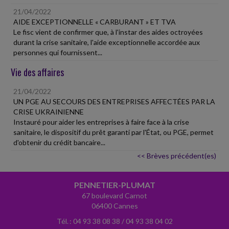
21/04/2022
AIDE EXCEPTIONNELLE « CARBURANT » ET TVA
Le fisc vient de confirmer que, à l'instar des aides octroyées
durant la crise sanitaire, l'aide exceptionnelle accordée aux
personnes qui fournissent...
Vie des affaires
21/04/2022
UN PGE AU SECOURS DES ENTREPRISES AFFECTÉES PAR LA
CRISE UKRAINIENNE
Instauré pour aider les entreprises à faire face à la crise
sanitaire, le dispositif du prêt garanti par l'État, ou PGE, permet
d'obtenir du crédit bancaire...
<< Brèves précédent(es)
PENNETIER-PLUMAT
67 boulevard Carnot
06400 Cannes
Tél. : 04 93 38 08 38 / 04 93 38 04 02