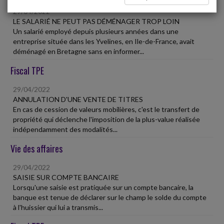
29/04/2022
LE SALARIÉ NE PEUT PAS DÉMÉNAGER TROP LOIN
Un salarié employé depuis plusieurs années dans une
entreprise située dans les Yvelines, en Ile-de-France, avait
déménagé en Bretagne sans en informer...
Fiscal TPE
29/04/2022
ANNULATION D'UNE VENTE DE TITRES
En cas de cession de valeurs mobilières, c'est le transfert de
propriété qui déclenche l'imposition de la plus-value réalisée
indépendamment des modalités...
Vie des affaires
29/04/2022
SAISIE SUR COMPTE BANCAIRE
Lorsqu'une saisie est pratiquée sur un compte bancaire, la
banque est tenue de déclarer sur le champ le solde du compte
à l'huissier qui lui a transmis...