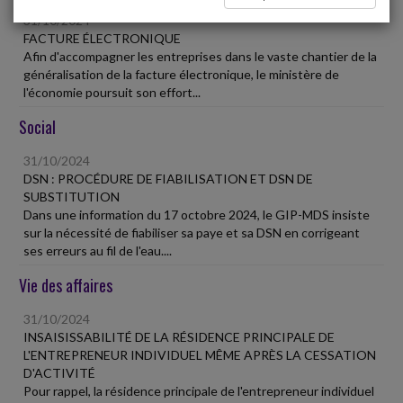
31/10/2024
FACTURE ÉLECTRONIQUE
Afin d'accompagner les entreprises dans le vaste chantier de la
généralisation de la facture électronique, le ministère de
l'économie poursuit son effort...
Social
31/10/2024
DSN : PROCÉDURE DE FIABILISATION ET DSN DE
SUBSTITUTION
Dans une information du 17 octobre 2024, le GIP-MDS insiste
sur la nécessité de fiabiliser sa paye et sa DSN en corrigeant
ses erreurs au fil de l'eau....
Vie des affaires
31/10/2024
INSAISISSABILITÉ DE LA RÉSIDENCE PRINCIPALE DE
L'ENTREPRENEUR INDIVIDUEL MÊME APRÈS LA CESSATION
D'ACTIVITÉ
Pour rappel, la résidence principale de l'entrepreneur individuel