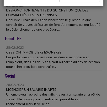
28/02/2023
DYSFONCTIONNEMENTS DU GUICHET UNIQUE DES
FORMALITÉS DES ENTREPRISES
Depuis le 1 Mais depuis son lancement, le guichet unique
connaît de graves difficultés de fonctionnement qui ont justifié
le déclenchement d'une procédure...
Fiscal TPE
28/02/2023
CESSION IMMOBILIÈRE EXONÉRÉE
Les particuliers qui cèdent une résidence secondaire et
remploient, dans les deux ans, tout ou partie du prix de cession
pour acheter ou faire construire...
Social
28/02/2023
LICENCIER UN SALARIÉ INAPTE
Un employeur reproche des faits graves à un salarié en arrêt de
travail. Il le convoque à un entretien préalable à son
licenciement mais, la veille de...