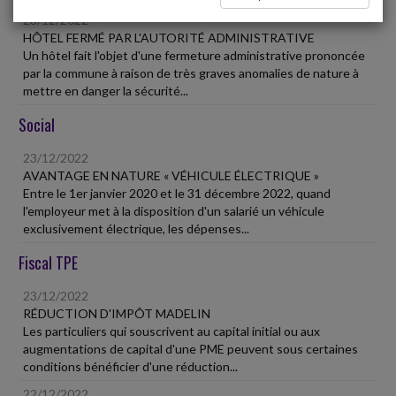
23/12/2022
HÔTEL FERMÉ PAR L'AUTORITÉ ADMINISTRATIVE
Un hôtel fait l'objet d'une fermeture administrative prononcée
par la commune à raison de très graves anomalies de nature à
mettre en danger la sécurité...
Social
23/12/2022
AVANTAGE EN NATURE « VÉHICULE ÉLECTRIQUE »
Entre le 1er janvier 2020 et le 31 décembre 2022, quand
l'employeur met à la disposition d'un salarié un véhicule
exclusivement électrique, les dépenses...
Fiscal TPE
23/12/2022
RÉDUCTION D'IMPÔT MADELIN
Les particuliers qui souscrivent au capital initial ou aux
augmentations de capital d'une PME peuvent sous certaines
conditions bénéficier d'une réduction...
22/12/2022