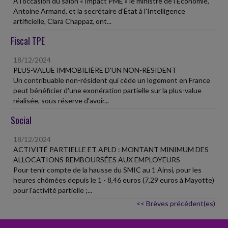
À l'occasion du salon « Impact PME » le ministre de l'Économie,
Antoine Armand, et la secrétaire d'État à l'Intelligence
artificielle, Clara Chappaz, ont...
Fiscal TPE
18/12/2024
PLUS-VALUE IMMOBILIÈRE D'UN NON-RÉSIDENT
Un contribuable non-résident qui cède un logement en France
peut bénéficier d'une exonération partielle sur la plus-value
réalisée, sous réserve d'avoir...
Social
18/12/2024
ACTIVITÉ PARTIELLE ET APLD : MONTANT MINIMUM DES
ALLOCATIONS REMBOURSÉES AUX EMPLOYEURS
Pour tenir compte de la hausse du SMIC au 1 Ainsi, pour les
heures chômées depuis le 1 - 8,46 euros (7,29 euros à Mayotte)
pour l'activité partielle ;...
<< Brèves précédent(es)