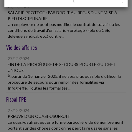
27/12/2024
SALARIÉ PROTÉGÉ : PAS DROIT AU REFUS D'UNE MISE À
PIED DISCIPLINAIRE
Un employeur ne peut pas modifier le contrat de travail ou les
conditions de travail d'un salarié « protégé » (élu du CSE,
délégué syndical, etc.) contre...
Vie des affaires
27/12/2024
FIN DE LA PROCÉDURE DE SECOURS POUR LE GUICHET
UNIQUE
À partir du 1er janvier 2025, il ne sera plus possible d'utiliser la
procédure de secours pour remplir des formalités via
Infogreffe. Toutes les formalités...
Fiscal TPE
27/12/2024
PREUVE D'UN QUASI-USUFRUIT
Le quasi-usufruit est une forme particulière de démembrement
portant sur des choses dont on ne peut faire usage sans les